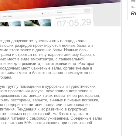
imp
Ben
R
зрядов допускается увеличивать площадь зала
 высших разрядов проектируются ночные бары, а в
мимо этого также и дневные бары. Ночные бары
рамм и строятся по типу варьете или шоу-баров, с
ых мест в виде амфитеатра, с танцевальной
ниями для реквизита, светотехники и пр. Ресторан
посадочных мест банкетные залы, организуемые в
ако число мест в банкетных залах нормируется не
орана.
ую группу помещений в курортных и туристических
ного проведения досуга, обусловила появление в
временных гостаницах таких новых типов ресторанов,
гриль рестораны, варьете, винные и пивные погребки,
кие предприятия питания получили наименование
питания. Тенденция к их развитию в курортных
тся весьма перспективной. На базах отдыха, в
зация питания с самообслуживанием. Обеденные залы
нного питания 50% проживающих при нормативной