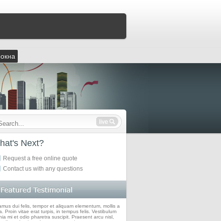
 окна
hat's Next?
Request a free online quote
Contact us with any questions
amus dui felis, tempor et aliquam elementum, mollis a
. Proin vitae erat turpis, in tempus felis. Vestibulum
nia mi et odio pharetra suscipit. Praesent arcu nisl,