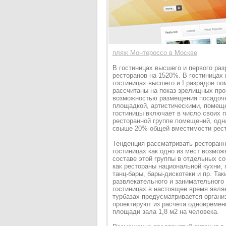
пляж Монтероссо в Москве
В гостиницах высшего и первого ра
ресторанов на 1520%. В гостиницах
гостиницах высшего и I разрядов по
рассчитаны на показ зрелищных прог
возможностью размещения посадочн
площадкой, артистическими, помеще
гостиницы включает в число своих 
ресторанной группе помещений, одн
свыше 20% общей вместимости рест
Тенденция рассматривать ресторанн
гостиницах как одно из мест возмож
составе этой группы в отдельных со
как рестораны национальной кухни, 
танц-бары, бары-дискотеки и пр. Та
развлекательного и занимательного 
гостиницах в настоящее время являе
турбазах предусматривается органи
проектируют из расчета одновреме
площади зала 1,8 м2 на человека.