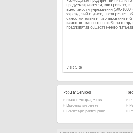
Размещение предприятий питания в 
предусматривается, как правило, в 
вместимости учреждений (500-1000 
учреждений отдыха, предприятия об
самостоятельный, изолированный бл
самостоятельного вестибюля с гар
предприятия общественного питания
Visit Site
Popular Services
Rece
Phalleus volutplat, Vesus
Ph
Maecenas posuere est
Ma
Pellentesque porttitor purus
Pe