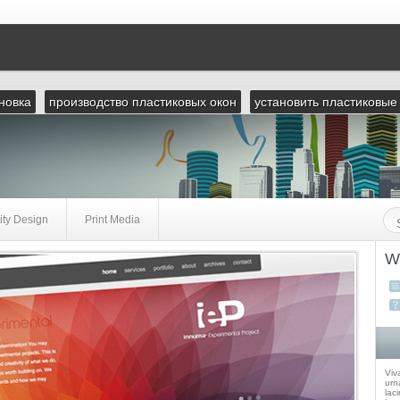
новка
производство пластиковых окон
установить пластиковые
ity Design
Print Media
W
Viv
urna
laci