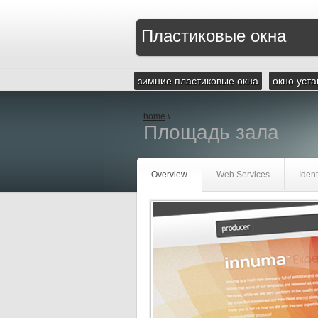
Пластиковые окна
зимние пластиковые окна
окно уста
home
\
Площадь зала
Overview
Web Services
Ident