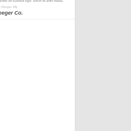
erdiet vel euismod eget, rutrum sit amet massa.
 Reeger, MN
eeger Co.