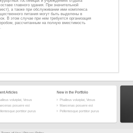
курортных гостиницах и учреждениях отдыха
составе главного здания. При значительной
мест), а также при обслуживании ими комплекса
щественного питания могут быть выделены в
ок. В этом случае при нем требуется организация
деробом, рассчитанным на полную вместимость
.
nt Articles
New in the Portfolio
alleus volutplat, Vesus
Phalleus volutplat, Vesus
ecenas posuere est
Maecenas posuere est
llentesque porttitor purus
Pellentesque porttitor purus