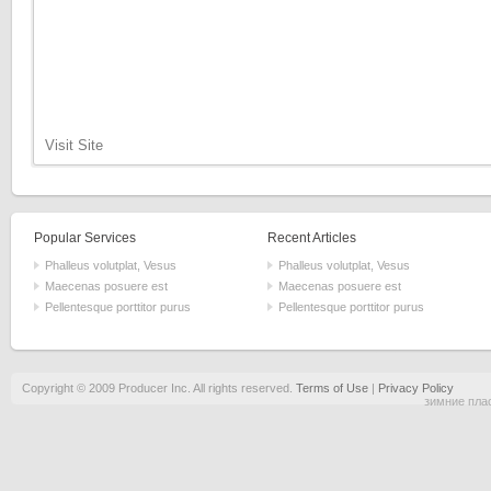
Visit Site
Popular Services
Recent Articles
Phalleus volutplat, Vesus
Phalleus volutplat, Vesus
Maecenas posuere est
Maecenas posuere est
Pellentesque porttitor purus
Pellentesque porttitor purus
Copyright © 2009 Producer Inc. All rights reserved.
Terms of Use
|
Privacy Policy
зимние пла