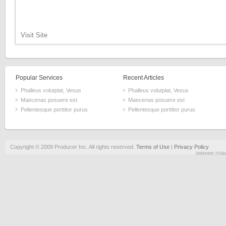
Visit Site
Popular Services
Recent Articles
Phalleus volutplat, Vesus
Phalleus volutplat, Vesus
Maecenas posuere est
Maecenas posuere est
Pellentesque porttitor purus
Pellentesque porttitor purus
Copyright © 2009 Producer Inc. All rights reserved.
Terms of Use
|
Privacy Policy
зимние пла